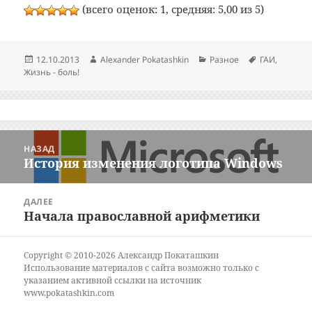
(всего оценок: 1, средняя: 5,00 из 5)
Опубликовано
Автор
Рубрики
Метки
12.10.2013
Alexander Pokatashkin
Разное
ГАИ
,
Жизнь - боль!
Навигация
НАЗАД
по
История изменения логотипа Windows
Предыдущая
записям
запись:
ДАЛЕЕ
Начала православной арифметики
Следующая
запись:
Copyright © 2010-2026 Александр Покаташкин
Использование материалов с сайта возможно только с
указанием активной ссылки на источник
www.pokatashkin.com