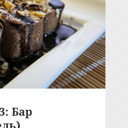
3: Бар
ель)