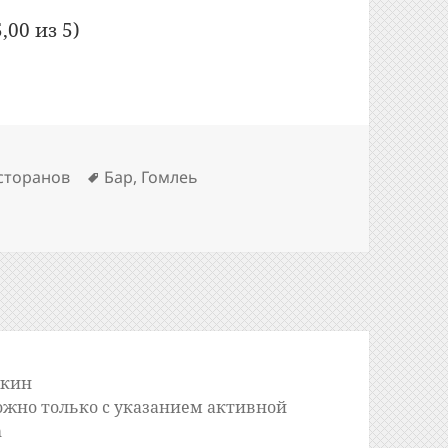
,00 из 5)
Метки
сторанов
Бар
,
Гомлеь
etit: №313: Бар «Вавилон» (Гомель)
шкин
ожно только с указанием активной
m