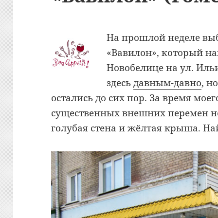
На прошлой неделе выб
«Вавилон», который на
Новобелице на ул. Ильи
здесь
давным-давно
, н
остались до сих пор. За время моег
существенных внешних перемен не
голубая стена и жёлтая крыша. Най