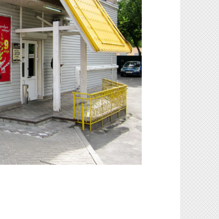
р «Вавилон» (Гомель)