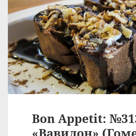
Bon Appetit: №31
«Вавилон» (Гом