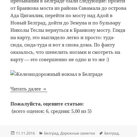
пребывания в Белграде были следующие: пройти
от Бранкова моста из района Савамала до острова
Ада Циганлия, перейти по мосту над Адой в
Новый Белград, дойти до Земуна и по бульвару
Николы Теслы вернуться к Бранкову мосту. Глядя
на карту, это выглядело легко и просто: туда-
сюда, сюда-туда и вот я снова дома. По факту
оказалось, что шевелить ногами и смотреть на
карту — это совершенно не одно и то же :)
Белград. День 3. Старый город, Ада Циг
Читать далее
Пожалуйста, оцените статью:
(всего оценок: 6, средняя: 5,00 из 5)
Опубликовано
Рубрики
Метки
11.11.2016
Белград
,
Дорожные заметки
Белград
,