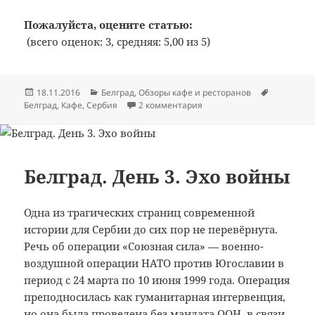
Пожалуйста, оцените статью:
(всего оценок: 3, средняя: 5,00 из 5)
Опубликовано
Рубрики
Метки
18.11.2016
Белград
,
Обзоры кафе и ресторанов
к записи Bon Appetit: №329:
Белград
,
Кафе
,
Сербия
2 комментария
Белград. День 3. Эхо войны
Одна из трагических страниц современной
истории для Сербии до сих пор не перевёрнута.
Речь об операции «Союзная сила» — военно-
воздушной операции НАТО против Югославии в
период с 24 марта по 10 июня 1999 года. Операция
преподносилась как гуманитарная интервенция,
но она была проведена без мандата ООН, в связи