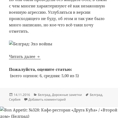
с чем многие характеризуют её как незаконную
военную агрессию. Углубляться в версии
происходящего не буду, об этом и так уже было
много написано, но кое-что всё-таки хочу
отметить.
Белград. День 3. Эхо войны
Читать далее
Пожалуйста, оцените статью:
(всего оценок: 6, средняя: 5,00 из 5)
Опубликовано
Рубрики
Метки
14.11.2016
Белград
,
Дорожные заметки
Белград
,
к записи Белград. День 3. Эхо во
Сербия
Добавить комментарий