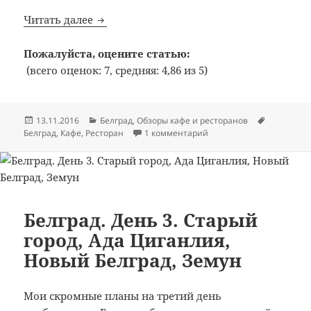
Bon Appetit: №328: Кафе-ресторан «Друга
Читать далее
Пожалуйста, оцените статью:
(всего оценок: 7, средняя: 4,86 из 5)
Опубликовано
Рубрики
Метки
13.11.2016
Белград
,
Обзоры кафе и ресторанов
к записи Bon Appetit: №3
Белград
,
Кафе
,
Ресторан
1 комментарий
Белград. День 3. Старый
город, Ада Циганлия,
Новый Белград, Земун
Мои скромные планы на третий день