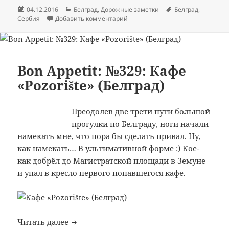
Опубликовано
Рубрики
Метки
04.12.2016
Белград
,
Дорожные заметки
Белград
,
к записи Белград. День 4. Центр
Сербия
Добавить комментарий
Bon Appetit: №329: Кафе
«Pozorište» (Белград)
Преодолев две трети пути
большой
прогулки
по Белграду, ноги начали
намекать мне, что пора бы сделать привал. Ну,
как намекать… В ультимативной форме :) Кое-
как добрёл до Магистратской площади в Земуне
и упал в кресло первого попавшегося кафе.
Bon Appetit: №329: Кафе «Pozorište» (Белг
Читать далее