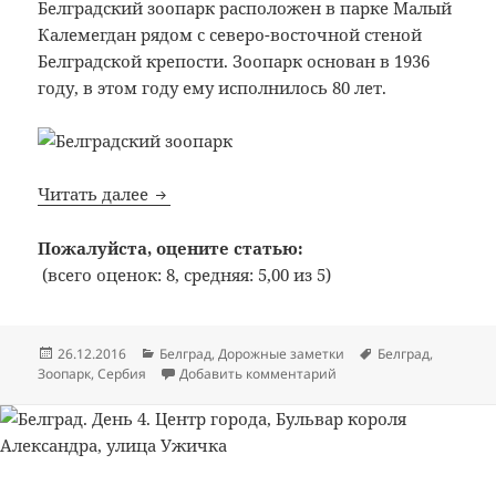
Белградский зоопарк расположен в парке Малый
Калемегдан рядом с северо-восточной стеной
Белградской крепости. Зоопарк основан в 1936
году, в этом году ему исполнилось 80 лет.
Белград. День 4. Зоопарк
Читать далее
Пожалуйста, оцените статью:
(всего оценок: 8, средняя: 5,00 из 5)
Опубликовано
Рубрики
Метки
26.12.2016
Белград
,
Дорожные заметки
Белград
,
к записи Белград. День 
Зоопарк
,
Сербия
Добавить комментарий