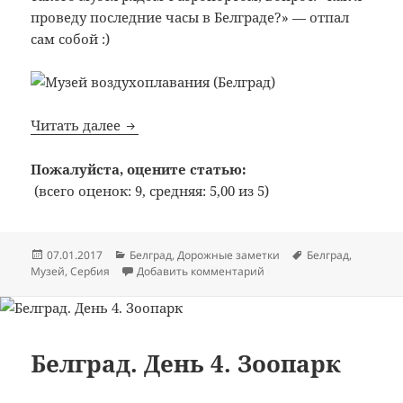
проведу последние часы в Белграде?» — отпал
сам собой :)
Белград. День 5. Музей воздухоплавания
Читать далее
Пожалуйста, оцените статью:
(всего оценок: 9, средняя: 5,00 из 5)
Опубликовано
Рубрики
Метки
07.01.2017
Белград
,
Дорожные заметки
Белград
,
к записи Белград. День 5
Музей
,
Сербия
Добавить комментарий
Белград. День 4. Зоопарк