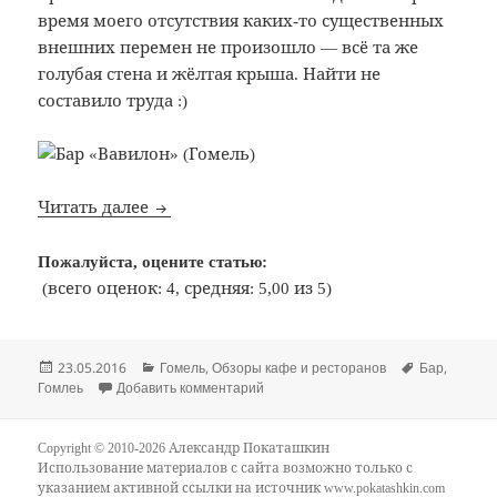
время моего отсутствия каких-то существенных
внешних перемен не произошло — всё та же
голубая стена и жёлтая крыша. Найти не
составило труда :)
Bon Appetit: №313: Бар «Вавилон» (Гомель)
Читать далее
Пожалуйста, оцените статью:
(всего оценок: 4, средняя: 5,00 из 5)
Опубликовано
Рубрики
Метки
23.05.2016
Гомель
,
Обзоры кафе и ресторанов
Бар
,
к записи Bon Appetit: №313: Бар «Ва
Гомлеь
Добавить комментарий
Copyright © 2010-2026 Александр Покаташкин
Использование материалов с сайта возможно только с
указанием активной ссылки на источник
www.pokatashkin.com