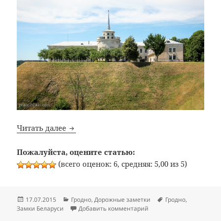
Новый замок в Гродно
Читать далее
Пожалуйста, оцените статью:
(всего оценок: 6, средняя: 5,00 из 5)
Опубликовано
Рубрики
Метки
17.07.2015
Гродно
,
Дорожные заметки
Гродно
,
к записи Новый замок в 
Замки Беларуси
Добавить комментарий