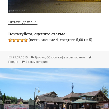
Bon Appetit: №291: Пивной ресторан «Нё
Читать далее
Пожалуйста, оцените статью:
(всего оценок: 4, средняя: 5,00 из 5)
Опубликовано
Рубрики
Метки
25.07.2015
Гродно
,
Обзоры кафе и ресторанов
к записи Bon Appetit: №291: Пивной ресто
Гродно
2 комментария