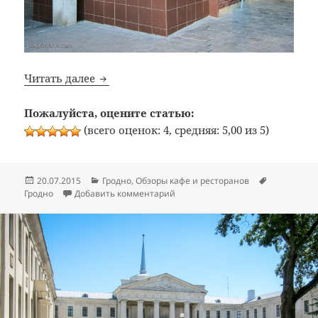
Bon Appetit: №289: Кафе «Шашлычный дв
Читать далее
Пожалуйста, оцените статью:
(всего оценок: 4, средняя: 5,00 из 5)
Опубликовано
Рубрики
Метки
20.07.2015
Гродно
,
Обзоры кафе и ресторанов
к записи Bon Appetit: №289: Каф
Гродно
Добавить комментарий