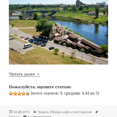
Bon Appetit: №292: Бар «Корчма у причал
Читать далее
Пожалуйста, оцените статью:
(всего оценок: 9, средняя: 4,44 из 5)
Опубликовано
Рубрики
Метки
02.08.2015
Гродно
,
Обзоры кафе и ресторанов
к записи Bon Appetit: №292: Бар «Корчма у
Гродно
4 комментария