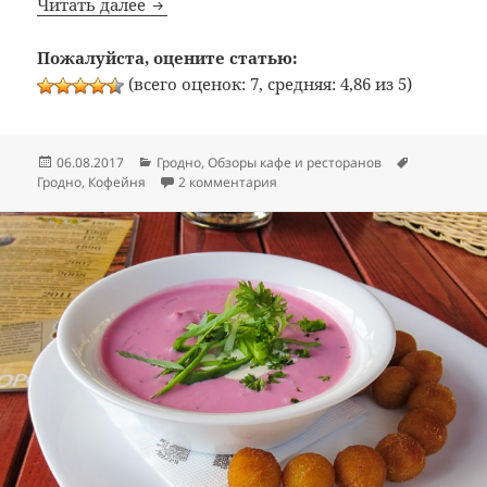
Bon Appetit: №338: Кофейня «КофеМания»
Читать далее
Пожалуйста, оцените статью:
(всего оценок: 7, средняя: 4,86 из 5)
Опубликовано
Рубрики
Метки
06.08.2017
Гродно
,
Обзоры кафе и ресторанов
к записи Bon Appetit: №338: Ко
Гродно
,
Кофейня
2 комментария