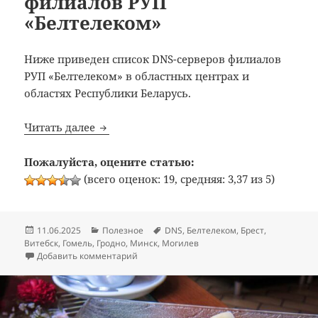
филиалов РУП
«Белтелеком»
Ниже приведен список DNS-серверов филиалов
РУП «Белтелеком» в областных центрах и
областях Республики Беларусь.
Список DNS-серверов филиалов РУП «Бе
Читать далее
Пожалуйста, оцените статью:
(всего оценок: 19, средняя: 3,37 из 5)
Опубликовано
Рубрики
Метки
11.06.2025
Полезное
DNS
,
Белтелеком
,
Брест
,
Витебск
,
Гомель
,
Гродно
,
Минск
,
Могилев
к записи Список DNS-серверов филиалов 
Добавить комментарий