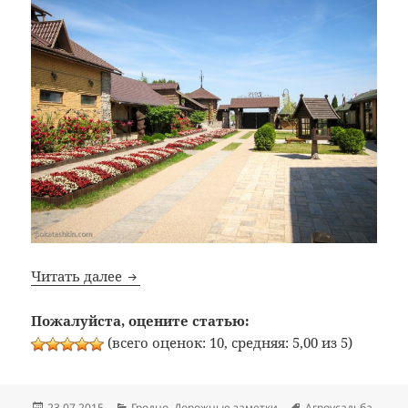
Поездка в агротуристический комплекс 
Читать далее
Пожалуйста, оцените статью:
(всего оценок: 10, средняя: 5,00 из 5)
Опубликовано
Рубрики
Метки
23.07.2015
Гродно
,
Дорожные заметки
Агроусадьба
,