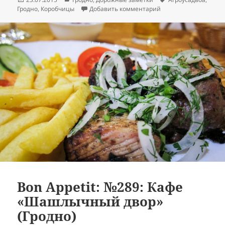
к записи Поездка в 
Гродно
,
Коробчицы
Добавить комментарий
Bon Appetit: №289: Кафе
«Шашлычный двор»
(Гродно)