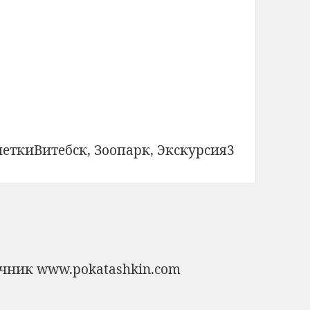
)
Метки
метки
Витебск
,
Зоопарк
,
Экскурсия
3
очник
www.pokatashkin.com