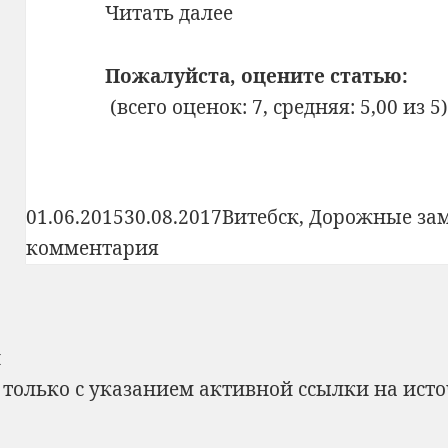
Витебский
Читать далее
зоопарк
Пожалуйста, оцените статью:
(всего оценок: 7, средняя: 5,00 из 5
Опубликовано
Рубрики
01.06.2015
30.08.2017
Витебск
,
Дорожные за
к
комментария
записи
Витебский
зоопарк
н
 только с указанием активной ссылки на ист