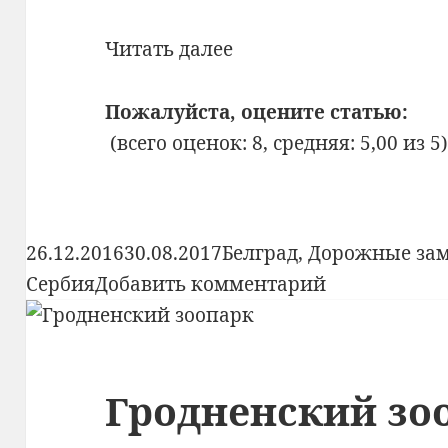
Белград.
Читать далее
День
4.
Пожалуйста, оцените статью:
Зоопарк
(всего оценок: 8, средняя: 5,00 из 5
Опубликовано
Рубрики
26.12.2016
30.08.2017
Белград
,
Дорожные за
к
Сербия
Добавить комментарий
записи
Белград.
День
Гродненский зо
4.
Зоопарк