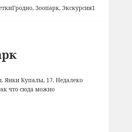
Метки
етки
Гродно
,
Зоопарк
,
Экскурсия
1
арк
л. Янки Купалы, 17. Недалеко
 так что сюда можно