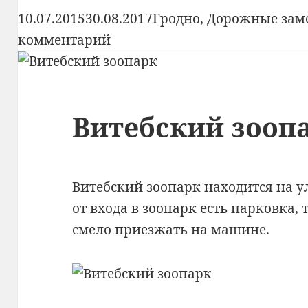
Опубликовано
Рубрики
10.07.2015
30.08.2017
Гродно
,
Дорожные зам
к
комментарий
записи
Гродненский
зоопарк
Витебский зооп
Витебский зоопарк находится на у
от входа в зоопарк есть парковка,
смело приезжать на машине.