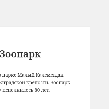
 Зоопарк
в парке Малый Калемегдан
елградской крепости. Зоопарк
у исполнилось 80 лет.