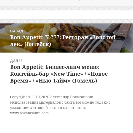
Навигация
НАЗАД
по
Bon Appetit: №277: Ресторан «Золотой
Предыдущая
записям
лев» (Витебск)
запись:
ДАЛЕЕ
Bon Appetit: Бизнес-ланч меню:
Следующая
Коктейль-бар «New Time» / «Новое
запись:
Время» / «Нью Тайм» (Гомель)
Copyright © 2010-2026 Александр Покаташкин
Использование материалов с сайта возможно только с
указанием активной ссылки на источник
www.pokatashkin.com