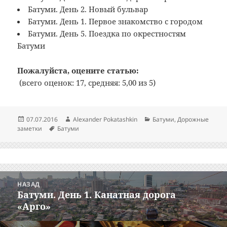
Батуми. День 2. Новый бульвар
Батуми. День 1. Первое знакомство с городом
Батуми. День 5. Поездка по окрестностям
Батуми
Пожалуйста, оцените статью:
(всего оценок: 17, средняя: 5,00 из 5)
Опубликовано
Автор
Рубрики
07.07.2016
Alexander Pokatashkin
Батуми
,
Дорожные
Метки
заметки
Батуми
Навигация
НАЗАД
по
Батуми. День 1. Канатная дорога
Предыдущая
записям
«Арго»
запись: