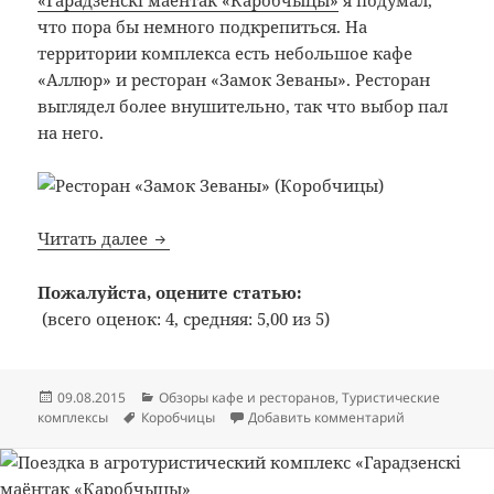
что пора бы немного подкрепиться. На
территории комплекса есть небольшое кафе
«Аллюр» и ресторан «Замок Зеваны». Ресторан
выглядел более внушительно, так что выбор пал
на него.
Bon Appetit: №294: Ресторан «Замок Зев
Читать далее
Пожалуйста, оцените статью:
(всего оценок: 4, средняя: 5,00 из 5)
Опубликовано
Рубрики
09.08.2015
Обзоры кафе и ресторанов
,
Туристические
Метки
к записи Bon
комплексы
Коробчицы
Добавить комментарий