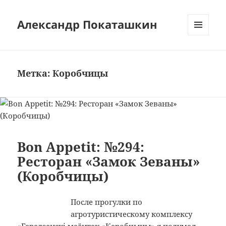
Александр Покаташкин
МЕНЮ
И
ВИДЖЕТЫ
Метка:
Коробчицы
Bon Appetit: №294:
Ресторан «Замок Зеваны»
(Коробчицы)
После прогулки по
агротуристическому комплексу
«Гарадзенскi маёнтак «Каробчыцы»
я подумал,