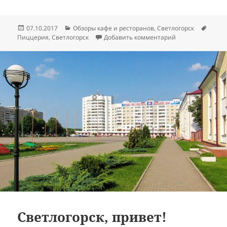
Опубликовано
Рубрики
Метк
07.10.2017
Обзоры кафе и ресторанов
,
Светлогорск
к записи Bon App
Пиццерия
,
Светлогорск
Добавить комментарий
Светлогорск, привет!