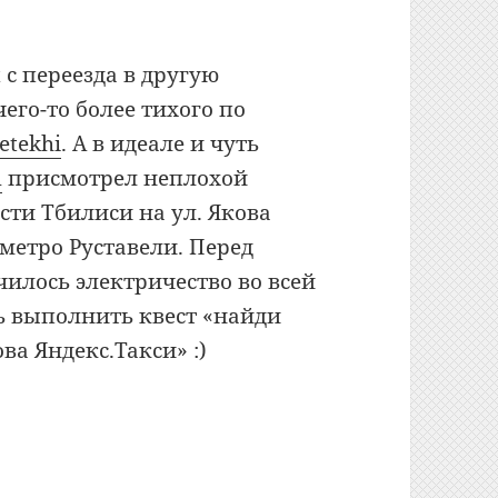
 с переезда в другую
его-то более тихого по
Metekhi
. А в идеале и чуть
m
присмотрел неплохой
сти Тбилиси на ул. Якова
метро Руставели. Перед
чилось электричество во всей
ь выполнить квест «найди
ва Яндекс.Такси» :)
l Sani *** (Тбилиси)