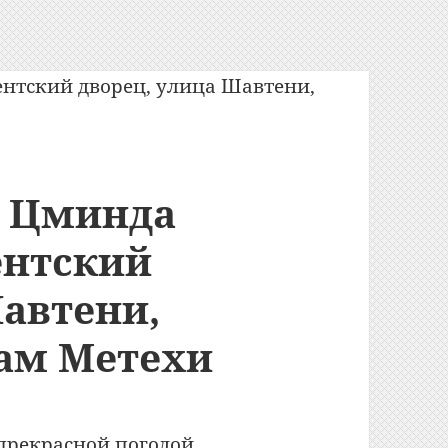
. Цминда
ентский
Шавтени,
рам Метехи
прекрасной погодой.