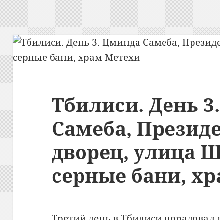
Тбилиси. День 3
Самеба, Презид
дворец, улица 
серные бани, х
Третий день в Тбилиси порадовал 