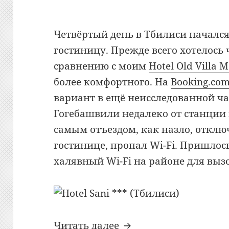
Четвёртый день в Тбилиси начался
гостиницу. Прежде всего хотелось ч
сравнению с моим
Hotel Old Villa 
более комфортного. На
Booking.co
вариант в ещё неисследованной ча
Гогебашвили недалеко от станции 
самым отъездом, как назло, отклю
гостинице, пропал Wi-Fi. Пришлос
халявный Wi-Fi на районе для вызо
Bon Voyage: №36: Hote
Читать далее