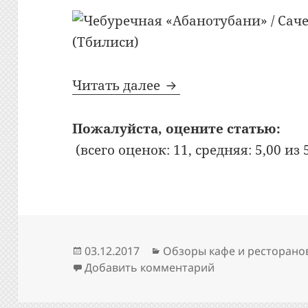
Bon Appetit: №349: Ч
Читать далее
Пожалуйста, оцените статью:
(всего оценок: 11, средняя: 5,00 из 
Опубликовано
Рубрики
03.12.2017
Обзоры кафе и ресторано
к записи Bon App
Добавить комментарий