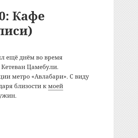
0: Кафе
лиси)
л ещё днём во время
 Кетеван Цамебули.
ции метро «Авлабари». С виду
даря близости к
моей
ужин.
афе «Палермо» (Тбилиси)