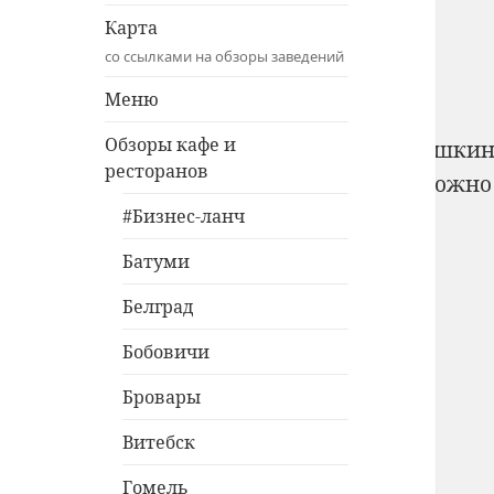
Карта
со ссылками на обзоры заведений
Меню
Обзоры кафе и
Copyright © 2010-2026 Александр Покаташки
ресторанов
Использование материалов с сайта возможно
#Бизнес-ланч
Батуми
Белград
Бобовичи
Бровары
Витебск
Гомель