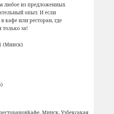
ъем любое из предложенных
мательный опыт. И если
в кафе или ресторан, где
 только за!
5)
Метки
ресторанов
Кафе
,
Минск
,
Узбексакая