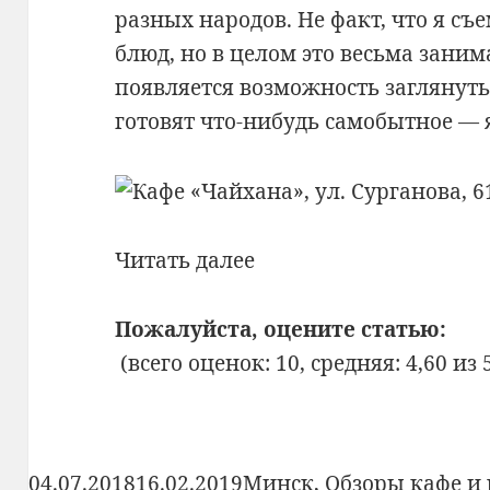
разных народов. Не факт, что я с
блюд, но в целом это весьма зани
появляется возможность заглянуть 
готовят что-нибудь самобытное — я
Bon
Читать далее
Appetit:
№354:
Пожалуйста, оцените статью:
Кафе
(всего оценок: 10, средняя: 4,60 из 
«Чайхана»,
ул.
Сурганова,
Опубликовано
Рубрики
04.07.2018
16.02.2019
Минск
,
Обзоры кафе и 