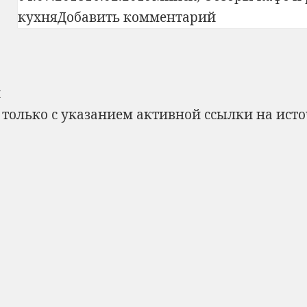
61
к
кухня
Добавить комментарий
(Минск)
записи
Bon
Appetit:
н
№354:
 только с указанием активной ссылки на ист
Кафе
«Чайхана»,
ул.
Сурганова,
61
(Минск)