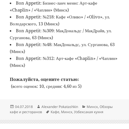
Bon Appetit: Бизнес-ланч меню: Арт-кафе
«Chaplin» / «Чаплин» (Минск)
Bon Appetit: №218: Кафе «Оливо» / «Olivo», ул.
Володарского, 13 (Минск)
Bon Appetit: №309: МакДональдс / МакДрайв, ул.
Сурганова, 63 (Минск)
Bon Appetit: №48: МакДональдс, ул. Сурганова, 63
(Минск)
Bon Appetit: №312: Арт-кафе «Chaplin» / «Чаплин»
(Минск)
Пожалуйста, оцените статью:
(всего оценок: 10, средняя: 4,60 из 5)
Опубликовано
Автор
Рубрики
04.07.2018
Alexander Pokatashkin
Минск
,
Обзоры
Метки
кафе и ресторанов
Кафе
,
Минск
,
Узбексакая кухня