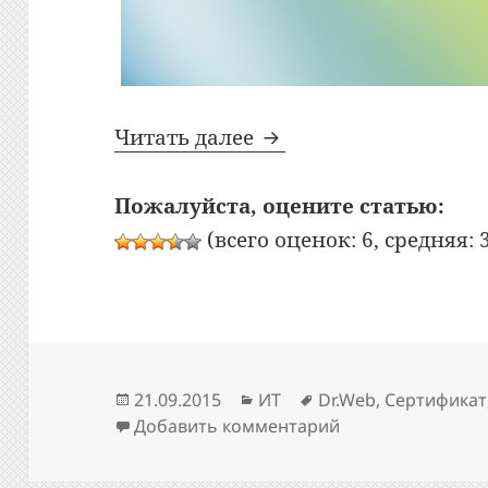
Экзамен «Лицензирова
Читать далее
Пожалуйста, оцените статью:
(всего оценок: 6, средняя: 3
Опубликовано
Рубрики
Метки
21.09.2015
ИТ
Dr.Web
,
Сертификат
к записи Экзамен
Добавить комментарий