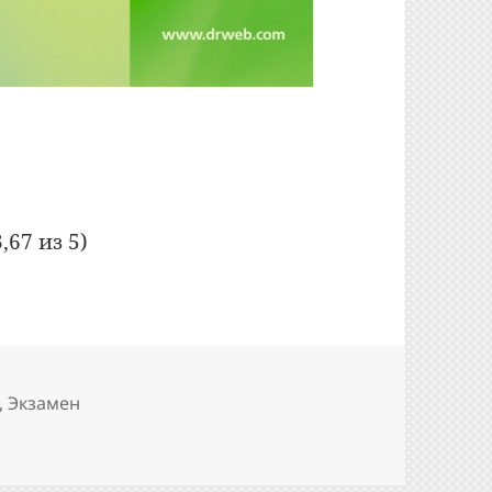
ние Dr.Web Security Suite»
,67 из 5)
,
Экзамен
 «Лицензирование Dr.Web Security Suite»