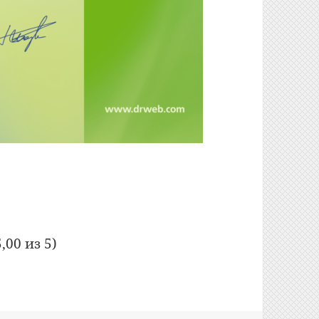
ние Dr.Web Security Suite» (DWCERT-020-1)
,00 из 5)