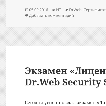
Опубликовано
Рубрики
Метки
05.09.2016
ИТ
Dr.Web
,
Сертификат
к записи Экзамен
Добавить комментарий
Экзамен «Лицен
Dr.Web Security 
Сегодня успешно сдал экзамен «Ли