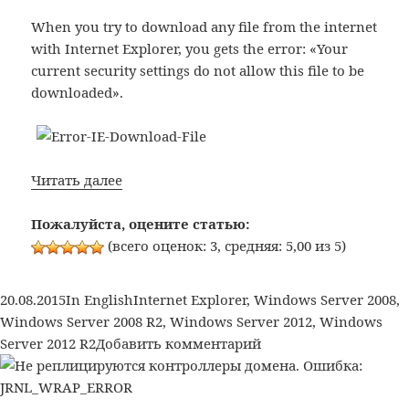
When you try to download any file from the internet
with Internet Explorer, you gets the error: «Your
current security settings do not allow this file to be
downloaded».
Internet
Читать далее
Explorer:
Your
Пожалуйста, оцените статью:
current
(всего оценок: 3, средняя: 5,00 из 5)
security
settings
Опубликовано
Рубрики
Метки
20.08.2015
In English
Internet Explorer
,
Windows Server 2008
,
do
Windows Server 2008 R2
,
Windows Server 2012
,
Windows
not
к
Server 2012 R2
Добавить комментарий
allow
записи
this
Internet
file
Explorer: