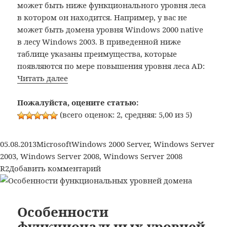
R2
может быть ниже функционального уровня леса
в котором он находится. Например, у вас не
может быть домена уровня Windows 2000 native
в лесу Windows 2003. В приведенной ниже
таблице указаны преимущества, которые
появляются по мере повышения уровня леса AD:
Особенности
Читать далее
функциональных
уровней
Пожалуйста, оцените статью:
леса
(всего оценок: 2, средняя: 5,00 из 5)
Active
Directory
Опубликовано
Рубрики
Метки
05.08.2013
Microsoft
Windows 2000 Server
,
Windows Server
2003
,
Windows Server 2008
,
Windows Server 2008
к
R2
Добавить комментарий
записи
Особенности
функциональных
Особенности
уровней
функциональных уровней