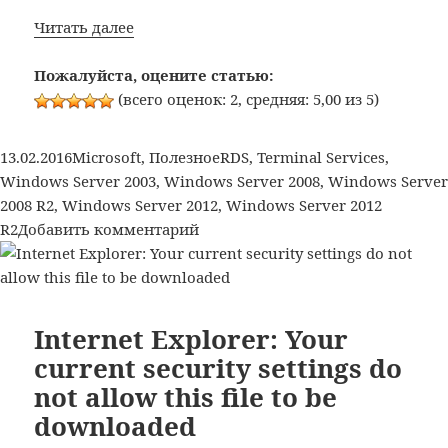
Не
Читать далее
переключается
раскладка
Пожалуйста, оцените статью:
в
(всего оценок: 2, средняя: 5,00 из 5)
терминальном
сеансе
Опубликовано
Рубрики
Метки
13.02.2016
Microsoft
,
Полезное
RDS
,
Terminal Services
,
Windows Server 2003
,
Windows Server 2008
,
Windows Server
2008 R2
,
Windows Server 2012
,
Windows Server 2012
к
R2
Добавить комментарий
записи
Не
переключается
раскладка
Internet Explorer: Your
в
current security settings do
терминальном
not allow this file to be
сеансе
downloaded