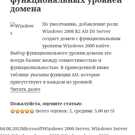
леса
домена
Active
Directory
По умолчанию, добавление роли
Windows 2008 R2 AD DS Server
создает домен с функциональным
уровнем Windows 2000 native.
Выбор функционального уровня домена это
всегда баланс между совместимостью и
функциональностью. В приведенной ниже
таблице указаны функции AD, которые
присутствуют в каждом из уровней:
Особенности
Читать далее
функциональных
уровней
Пожалуйста, оцените статью:
домена
(всего оценок: 2, средняя: 5,00 из 5)
Опубликовано
Рубрики
Метки
04.08.2013
Microsoft
Windows 2000 Server
,
Windows Server