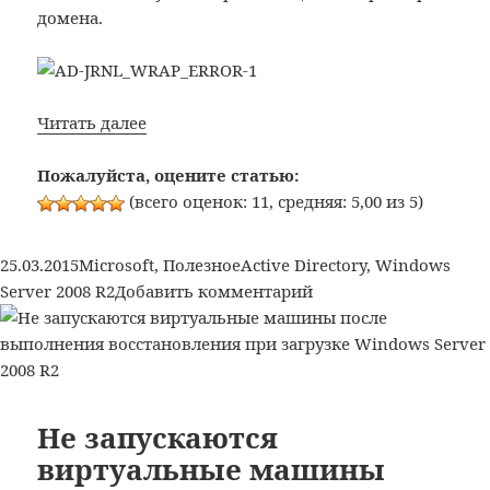
домена.
Не
Читать далее
реплицируются
контроллеры
Пожалуйста, оцените статью:
домена.
(всего оценок: 11, средняя: 5,00 из 5)
Ошибка:
JRNL_WRAP_ERROR
Опубликовано
Рубрики
Метки
25.03.2015
Microsoft
,
Полезное
Active Directory
,
Windows
к
Server 2008 R2
Добавить комментарий
записи
Не
реплицируются
контроллеры
домена.
Не запускаются
Ошибка:
виртуальные машины
JRNL_WRAP_ERROR