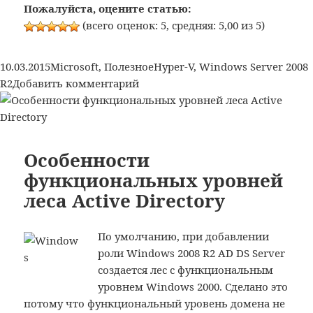
виртуальные
Пожалуйста, оцените статью:
машины
(всего оценок: 5, средняя: 5,00 из 5)
после
выполнения
Опубликовано
Рубрики
Метки
10.03.2015
Microsoft
,
Полезное
Hyper-V
,
Windows Server 2008
восстановления
к
R2
Добавить комментарий
при
записи
загрузке
Не
Windows
запускаются
Server
виртуальные
Особенности
2008
машины
функциональных уровней
R2
после
леса Active Directory
выполнения
восстановления
при
По умолчанию, при добавлении
загрузке
роли Windows 2008 R2 AD DS Server
Windows
создается лес с функциональным
Server
уровнем Windows 2000. Сделано это
2008
потому что функциональный уровень домена не