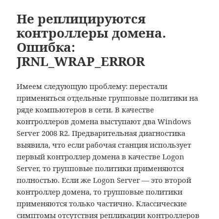
to
Your
Не реплицируются
be
current
контроллеры домена.
downloaded
security
Ошибка:
settings
JRNL_WRAP_ERROR
do
not
allow
Имеем следующую проблему: перестали
this
применяться отдельные групповые политики на
file
ряде компьютеров в сети. В качестве
to
контроллеров домена выступают два Windows
be
Server 2008 R2. Предварительная диагностика
downloaded
выявила, что если рабочая станция использует
первый контроллер домена в качестве Logon
Server, то групповые политики применяются
полностью. Если же Logon Server — это второй
контроллер домена, то групповые политики
применяются только частично. Классические
симптомы отсутствия репликации контроллеров