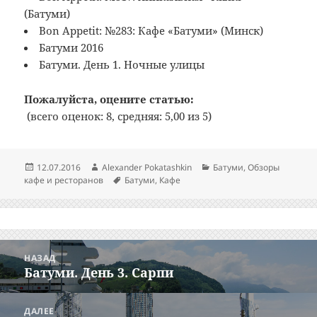
(Батуми)
Bon Appetit: №283: Кафе «Батуми» (Минск)
Батуми 2016
Батуми. День 1. Ночные улицы
Пожалуйста, оцените статью:
(всего оценок: 8, средняя: 5,00 из 5)
Опубликовано
Автор
Рубрики
12.07.2016
Alexander Pokatashkin
Батуми
,
Обзоры
Метки
кафе и ресторанов
Батуми
,
Кафе
Навигация
НАЗАД
по
Батуми. День 3. Сарпи
Предыдущая
записям
запись:
ДАЛЕЕ