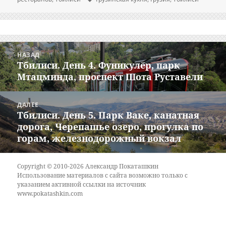
Навигация
НАЗАД
по
Тбилиси. День 4. Фуникулёр, парк
Предыдущая
записям
Мтацминда, проспект Шота Руставели
запись:
ДАЛЕЕ
Тбилиси. День 5. Парк Ваке, канатная
Следующая
дорога, Черепашье озеро, прогулка по
запись:
горам, железнодорожный вокзал
Copyright © 2010-2026 Александр Покаташкин
Использование материалов с сайта возможно только с
указанием активной ссылки на источник
www.pokatashkin.com