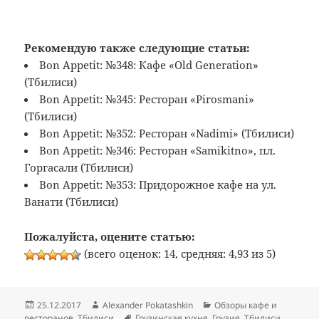
Рекомендую также следующие статьи:
Bon Appetit: №348: Кафе «Old Generation»
(Тбилиси)
Bon Appetit: №345: Ресторан «Pirosmani»
(Тбилиси)
Bon Appetit: №352: Ресторан «Nadimi» (Тбилиси)
Bon Appetit: №346: Ресторан «Samikitno», пл.
Горгасали (Тбилиси)
Bon Appetit: №353: Придорожное кафе на ул.
Ванати (Тбилиси)
Пожалуйста, оцените статью:
(всего оценок: 14, средняя: 4,93 из 5)
Опубликовано
Автор
Рубрики
25.12.2017
Alexander Pokatashkin
Обзоры кафе и
Метки
ресторанов
,
Тбилиси
Грузинская кухня
,
Грузия
,
Тбилиси