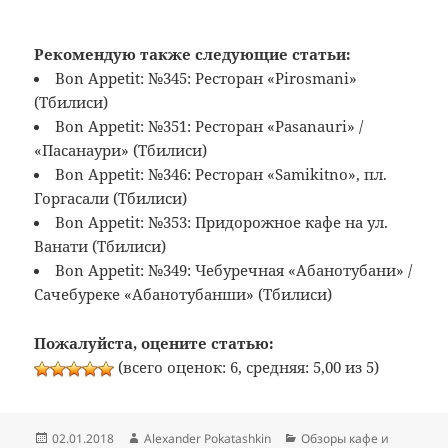
Рекомендую также следующие статьи:
Bon Appetit: №345: Ресторан «Pirosmani»
(Тбилиси)
Bon Appetit: №351: Ресторан «Pasanauri» /
«Пасанаури» (Тбилиси)
Bon Appetit: №346: Ресторан «Samikitno», пл.
Горгасали (Тбилиси)
Bon Appetit: №353: Придорожное кафе на ул.
Ванати (Тбилиси)
Bon Appetit: №349: Чебуречная «Абанотубани» /
Сачебуреке «Абанотубанши» (Тбилиси)
Пожалуйста, оцените статью:
(всего оценок: 6, средняя: 5,00 из 5)
Опубликовано
Автор
Рубрики
02.01.2018
Alexander Pokatashkin
Обзоры кафе и