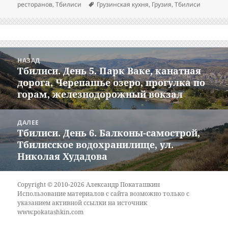
Метки
ресторанов
,
Тбилиси
Грузинская кухня
,
Грузия
,
Тбилиси
Навигация
НАЗАД
по
Тбилиси. День 5. Парк Ваке, канатная
Предыдущая
записям
дорога, Черепашье озеро, прогулка по
запись:
горам, железнодорожный вокзал
ДАЛЕЕ
Тбилиси. День 6. Балконы-самострой,
Следующая
Тбилисское водохранилище, ул.
запись:
Николая Худадова
Copyright © 2010-2026 Александр Покаташкин
Использование материалов с сайта возможно только с
указанием активной ссылки на источник
www.pokatashkin.com