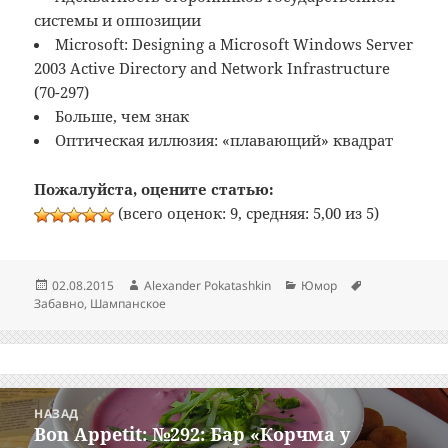
системы и оппозиции
Microsoft: Designing a Microsoft Windows Server
2003 Active Directory and Network Infrastructure
(70-297)
Больше, чем знак
Оптическая иллюзия: «плавающий» квадрат
Пожалуйста, оцените статью:
(всего оценок: 9, средняя: 5,00 из 5)
Опубликовано
Автор
Рубрики
Метки
02.08.2015
Alexander Pokatashkin
Юмор
Забавно
,
Шампанское
Навигация
НАЗАД
по
Bon Appetit: №292: Бар «Корчма у
Предыдущая
записям