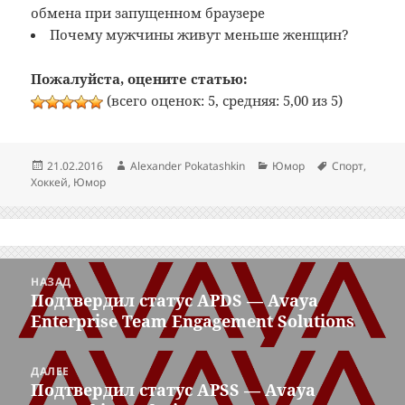
обмена при запущенном браузере
Почему мужчины живут меньше женщин?
Пожалуйста, оцените статью:
(всего оценок: 5, средняя: 5,00 из 5)
Опубликовано
Автор
Рубрики
Метки
21.02.2016
Alexander Pokatashkin
Юмор
Спорт
,
Хоккей
,
Юмор
Навигация
НАЗАД
по
Подтвердил статус APDS — Avaya
Предыдущая
записям
Enterprise Team Engagement Solutions
запись:
ДАЛЕЕ
Подтвердил статус APSS — Avaya
Следующая