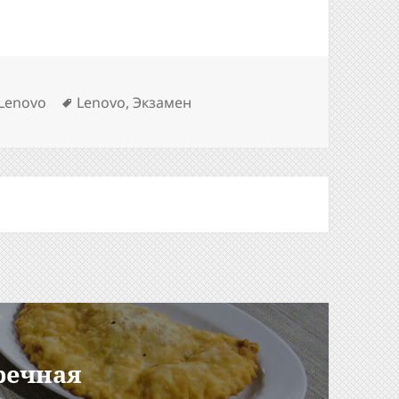
Рубрики
Метки
Lenovo
Lenovo
,
Экзамен
уречная