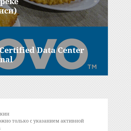
уреке
иси)
ertified Data Center
onal
шкин
ожно только с указанием активной
m