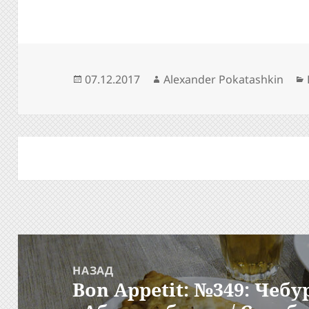
Опубликовано
Автор
07.12.2017
Alexander Pokatashkin
Навигация
по
НАЗАД
Bon Appetit: №349: Чеб
записям
Предыдущая