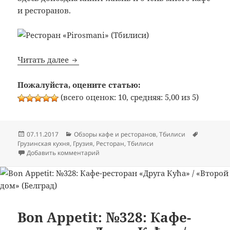
и ресторанов.
Bon Appetit: №345: Ресторан «Pirosmani» 
Читать далее
Пожалуйста, оцените статью:
(всего оценок: 10, средняя: 5,00 из 5)
Опубликовано
Рубрики
Метки
07.11.2017
Обзоры кафе и ресторанов
,
Тбилиси
Грузинская кухня
,
Грузия
,
Ресторан
,
Тбилиси
к записи Bon Appetit: №345: Ресторан «Pir
Добавить комментарий
Bon Appetit: №328: Кафе-