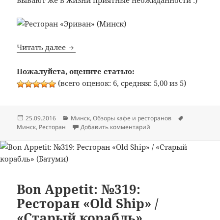
Bon Appetit: №323: Ресторан «Эриван» (М
Читать далее
Пожалуйста, оцените статью:
(всего оценок: 6, средняя: 5,00 из 5)
Опубликовано
Рубрики
Метки
25.09.2016
Минск
,
Обзоры кафе и ресторанов
к записи Bon Appetit: 
Минск
,
Ресторан
Добавить комментарий
Bon Appetit: №319:
Ресторан «Old Ship» /
«Старый корабль»