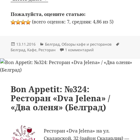
Пожалуйста, оцените статью:
(всего оценок: 7, средняя: 4,86 из 5)
Опубликовано
Рубрики
Метки
13.11.2016
Белград
,
Обзоры кафе и ресторанов
к записи Bon Appetit: №3
Белград
,
Кафе
,
Ресторан
1 комментарий
Bon Appetit: №324:
Ресторан «Dva Jelena» /
«Два оленя» (Белград)
Ресторан «Dva Jelena» на ул.
Скадарской, 32 (район Скадарлия) —