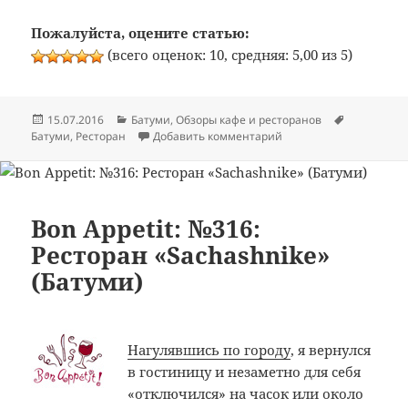
Пожалуйста, оцените статью:
(всего оценок: 10, средняя: 5,00 из 5)
Опубликовано
Рубрики
Метки
15.07.2016
Батуми
,
Обзоры кафе и ресторанов
к записи Bon Appetit: 
Батуми
,
Ресторан
Добавить комментарий
Bon Appetit: №316:
Ресторан «Sachashnike»
(Батуми)
Нагулявшись по городу
, я вернулся
в гостиницу и незаметно для себя
«отключился» на часок или около