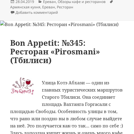
Опубликовано
Рубрики
Метки
28.04.2019
Ереван
,
Обзоры кафе и ресторанов
Армянская кухня
,
Ереван
,
Ресторан
к записи Bon Appetit: №355: Ресторан «Тав
Добавить комментарий
Bon Appetit: №345:
Ресторан «Pirosmani»
(Тбилиси)
Улица Котэ Абхази — один из
главных туристических маршрутов
Старого Тбилиси. Она соединяет
площадь Вахтанга Горгасали с
площадью Свободы. Особенность улицы в том,
что рано или поздно вы в любом случае выйдете
на неё. Это получается как-то так… само по себе :)
Здесь допоздна кипит жизнь и очень много кафе