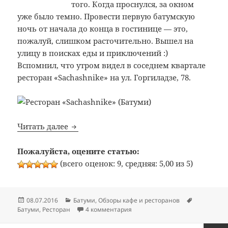
того. Когда проснулся, за окном
уже было темно. Провести первую батумскую
ночь от начала до конца в гостинице — это,
пожалуй, слишком расточительно. Вышел на
улицу в поисках еды и приключений :)
Вспомнил, что утром видел в соседнем квартале
ресторан «Sachashnike» на ул. Горгиладзе, 78.
Bon Appetit: №316: Ресторан «Sachashnike
Читать далее
Пожалуйста, оцените статью:
(всего оценок: 9, средняя: 5,00 из 5)
Опубликовано
Рубрики
Метки
08.07.2016
Батуми
,
Обзоры кафе и ресторанов
к записи Bon Appetit: №316: Рес
Батуми
,
Ресторан
4 комментария