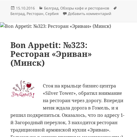
Опубликовано
Рубрики
Метки
15.10.2016
Белград
,
Обзоры кафе и ресторанов
к записи Bon A
Белград
,
Ресторан
,
Сербия
Добавить комментарий
Bon Appetit: №323:
Ресторан «Эриван»
(Минск)
Стоя на крыльце бизнес-центра
«Silver Tower», обратил внимание
на ресторан через дорогу. Впереди
меня ждала дорога в Гомель, и я
решил подкрепиться. Оказалось, что по адресу 1-
й Загородный переулок, 3 находится ресторан
традиционной армянской кухни «Эриван».
Бывают же в жизни приятные неожиданности :)