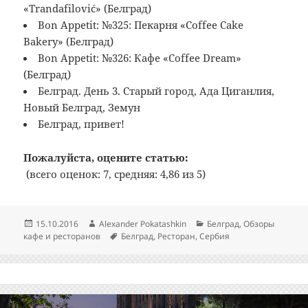
«Trandafilović» (Белград)
Bon Appetit: №325: Пекарня «Coffee Cake
Bakery» (Белград)
Bon Appetit: №326: Кафе «Coffee Dream»
(Белград)
Белград. День 3. Старый город, Ада Циганлия,
Новый Белград, Земун
Белград, привет!
Пожалуйста, оцените статью:
(всего оценок: 7, средняя: 4,86 из 5)
Опубликовано
Автор
Рубрики
15.10.2016
Alexander Pokatashkin
Белград
,
Обзоры
Метки
кафе и ресторанов
Белград
,
Ресторан
,
Сербия
Навигация