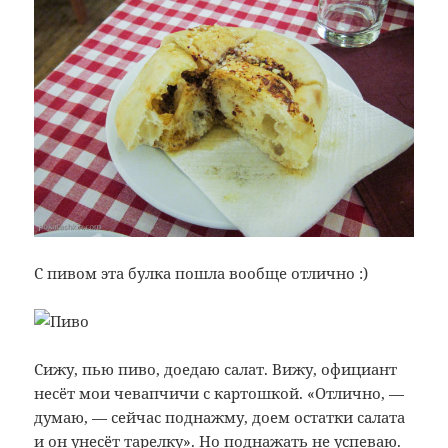
С пивом эта булка пошла вообще отлично :)
Сижу, пью пиво, доедаю салат. Вижу, официант
несёт мои чевапчичи с картошкой. «Отлично, —
думаю, — сейчас поднажму, доем остатки салата
и он унесёт тарелку». Но поднажать не успеваю.