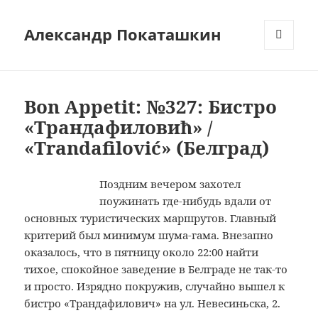
Александр Покаташкин
МЕНЮ
И
ВИДЖЕТЫ
Bon Appetit: №327: Бистро
«Трандафиловић» /
«Trandafilović» (Белград)
Поздним вечером захотел
поужинать где-нибудь вдали от
основных туристических маршрутов. Главный
критерий был минимум шума-гама. Внезапно
оказалось, что в пятницу около 22:00 найти
тихое, спокойное заведение в Белграде не так-то
и просто. Изрядно покружив, случайно вышел к
бистро «Трандафилович» на ул. Невесиньска, 2.