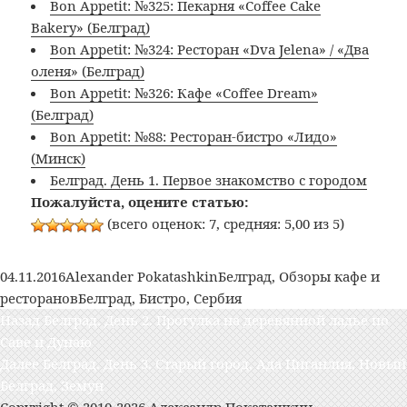
Bon Appetit: №325: Пекарня «Coffee Cake
Bakery» (Белград)
Bon Appetit: №324: Ресторан «Dva Jelena» / «Два
оленя» (Белград)
Bon Appetit: №326: Кафе «Coffee Dream»
(Белград)
Bon Appetit: №88: Ресторан-бистро «Лидо»
(Минск)
Белград. День 1. Первое знакомство с городом
Пожалуйста, оцените статью:
(всего оценок: 7, средняя: 5,00 из 5)
Опубликовано
Автор
Рубрики
04.11.2016
Alexander Pokatashkin
Белград
,
Обзоры кафе и
Метки
ресторанов
Белград
,
Бистро
,
Сербия
Навигация
Предыдущая
Назад
Белград. День 2. Прогулка на деревянной ладье по
по
запись:
Саве и Дунаю
записям
Следующая
Далее
Белград. День 3. Старый город, Ада Циганлия, Новый
запись:
Белград, Земун