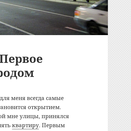
 Первое
ородом
для меня всегда самые
тановится открытием.
ой мне улицы, принялся
нять
квартиру
. Первым