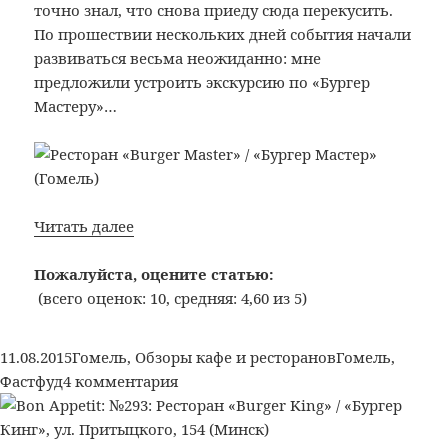
точно знал, что снова приеду сюда перекусить.
По прошествии нескольких дней события начали
развиваться весьма неожиданно: мне
предложили устроить экскурсию по «Бургер
Мастеру»…
Bon
Читать далее
Appetit:
№295:
Пожалуйста, оцените статью:
Ресторан
(всего оценок: 10, средняя: 4,60 из 5)
«Burger
Master»
Опубликовано
Рубрики
Метки
11.08.2015
Гомель
,
Обзоры кафе и ресторанов
Гомель
,
/
к
Фастфуд
4 комментария
«Бургер
записи
Мастер»
Bon
(Гомель)