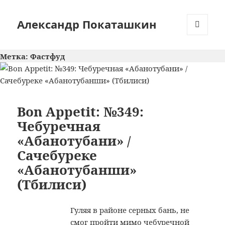
Александр Покаташкин
МЕНЮ
И
Метка:
Фастфуд
ВИДЖЕТЫ
Bon Appetit: №349:
Чебуречная
«Абанотубани» /
Сачебуреке
«Абанотубанши»
(Тбилиси)
Гуляя в районе серных бань, не
смог пройти мимо чебуречной