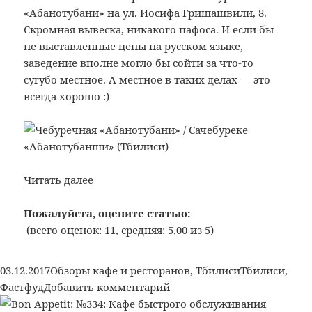
«Абанотубани» на ул. Иосифа Гришашвили, 8.
Скромная вывеска, никакого пафоса. И если бы
не выставленные цены на русском языке,
заведение вполне могло бы сойти за что-то
сугубо местное. А местное в таких делах — это
всегда хорошо :)
Bon
Читать далее
Appetit:
№349:
Пожалуйста, оцените статью:
Чебуречная
(всего оценок: 11, средняя: 5,00 из 5)
«Абанотубани»
/
Опубликовано
Рубрики
Метки
03.12.2017
Обзоры кафе и ресторанов
,
Тбилиси
Тбилиси
,
Сачебуреке
к
Фастфуд
Добавить комментарий
«Абанотубанши»
записи