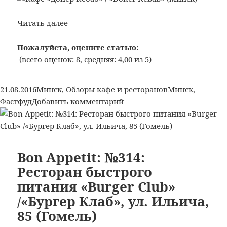
Bon
Читать далее
Appetit:
№321:
Пожалуйста, оцените статью:
Кафе
(всего оценок: 8, средняя: 4,00 из 5)
«Донер
Кебаб»
Опубликовано
Рубрики
Метки
21.08.2016
Минск
,
Обзоры кафе и ресторанов
Минск
,
/
к
Фастфуд
Добавить комментарий
«Döner
записи
Kebab»
Bon
(Минск)
Appetit:
№321:
Bon Appetit: №314:
Кафе
Ресторан быстрого
«Донер
питания «Burger Club»
Кебаб»
/«Бургер Клаб», ул. Ильича,
/
«Döner
85 (Гомель)
Kebab»