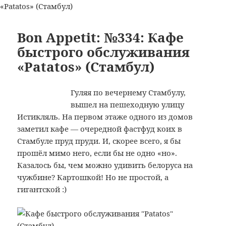
(Тбилиси)
Bon
Appetit:
№349:
Bon Appetit: №334: Кафе
Чебуречная
быстрого обслуживания
«Абанотубани»
«Patatos» (Стамбул)
/
Сачебуреке
«Абанотубанши»
Гуляя по вечернему Стамбулу,
(Тбилиси)
вышел на пешеходную улицу
Истикляль. На первом этаже одного из домов
заметил кафе — очередной фастфуд коих в
Стамбуле пруд пруди. И, скорее всего, я бы
прошёл мимо него, если бы не одно «но».
Казалось бы, чем можно удивить белоруса на
чужбине? Картошкой! Но не простой, а
гигантской :)