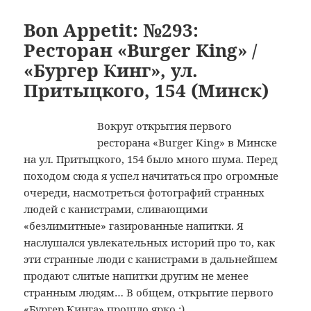
Appetit:
№295:
Bon Appetit: №293:
Ресторан
Ресторан «Burger King» /
«Burger
«Бургер Кинг», ул.
Master»
Притыцкого, 154 (Минск)
/
«Бургер
Мастер»
Вокруг открытия первого
(Гомель)
ресторана «Burger King» в Минске
на ул. Притыцкого, 154 было много шума. Перед
походом сюда я успел начитаться про огромные
очереди, насмотреться фотографий странных
людей с канистрами, сливающими
«безлимитные» газированные напитки. Я
наслушался увлекательных историй про то, как
эти странные люди с канистрами в дальнейшем
продают слитые напитки другим не менее
странным людям… В общем, открытие первого
«Бургер Кинга» прошло ярко :)