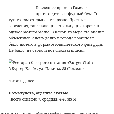
(Минск)
Последнее время в Гомеле
происходит фастфудный бум. То
тут, то там открываются разнообразные
заведения, завлекающие страждущих горожан
однообразным меню. В какой-то мере это вполне
объяснимо: очень долго в городе вообще не
было ничего в формате классического фастфуда.
Не было, не было, и вот спохватились…
Bon
Читать далее
Appetit:
№314:
Пожалуйста, оцените статью:
Ресторан
(всего оценок: 7, средняя: 4,43 из 5)
быстрого
питания
Опубликовано
Рубрики
Метки
29.05.2016
Гомель
,
Обзоры кафе и ресторанов
Гомель
,