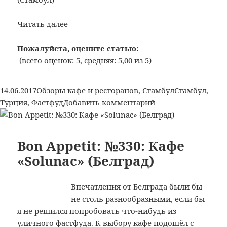
Bon
Читать далее
Appetit:
№334:
Пожалуйста, оцените статью:
Кафе
(всего оценок: 5, средняя: 5,00 из 5)
быстрого
обслуживания
Опубликовано
Рубрики
Метки
14.06.2017
Обзоры кафе и ресторанов
,
Стамбул
Стамбул
,
«Patatos»
к
Турция
,
Фастфуд
Добавить комментарий
(Стамбул)
записи
Bon
Appetit:
Bon Appetit: №330: Кафе
№334:
«Solunac» (Белград)
Кафе
быстрого
Впечатления от Белграда были бы
обслуживания
не столь разнообразными, если бы
«Patatos»
я не решился попробовать что-нибудь из
(Стамбул)
уличного фастфуда. К выбору кафе подошёл с