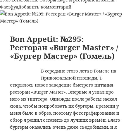
«Burger
к
Фастфуд
Добавить комментарий
Club»
записи
/«Бургер
Bon
Клаб»,
Appetit:
ул.
№314:
Bon Appetit: №295:
Ильича,
Ресторан
Ресторан «Burger Master» /
85
быстрого
(Гомель)
«Бургер Мастер» (Гомель)
питания
«Burger
Club»
В середине этого лета в Гомеле на
/«Бургер
Привокзальной площади, 1
Клаб»,
открылось новое заведение быстрого питания
ул.
ресторан «Burger Master». Впервые я узнал про
Ильича,
него из Твиттера. Однажды после работы заехал
85
сюда, чтобы попробовать их бургеры. Времени у
(Гомель)
меня было в обрез, поэтому фотографирование и
обзор я решил оставить до лучших времён. Благо
бургеры оказались очень даже съедобными, и я