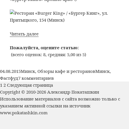
Bon
Читать далее
Appetit:
№293:
Пожалуйста, оцените статью:
Ресторан
(всего оценок: 8, средняя: 5,00 из 5)
«Burger
King»
Опубликовано
Рубрики
Метки
04.08.2015
Минск
,
Обзоры кафе и ресторанов
Минск
,
/
к
Фастфуд
7 комментариев
«Бургер
Пагинация
Страница
Страница
записи
1
2
Следующая страница
Кинг»,
записей
Bon
Copyright © 2010-2026 Александр Покаташкин
ул.
Appetit:
Использование материалов с сайта возможно только с
Притыцкого,
№293:
указанием активной ссылки на источник
154
Ресторан
www.pokatashkin.com
(Минск)
«Burger
King»