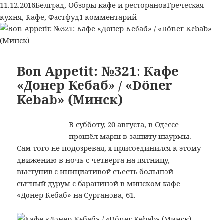
Опубликовано
Рубрики
Метки
11.12.2016
Белград
,
Обзоры кафе и ресторанов
Греческая
к
кухня
,
Кафе
,
Фастфуд
1 комментарий
записи
Bon
Appetit:
№330:
Bon Appetit: №321: Кафе
Кафе
«Донер Кебаб» / «Döner
«Solunac»
Kebab» (Минск)
(Белград)
В субботу, 20 августа, в Одессе
прошёл марш в защиту шаурмы.
Сам того не подозревая, я присоединился к этому
движению в ночь с четверга на пятницу,
выступив с инициативой съесть большой
сытный дурум с бараниной в минском кафе
«Донер Кебаб» на Сурганова, 61.