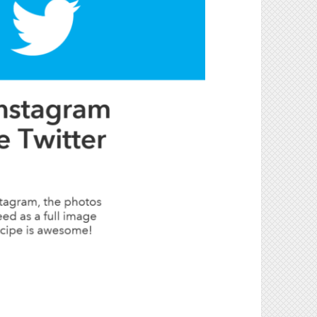
тографию из Инстаграма в Твиттер