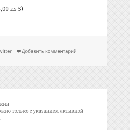
,00 из 5)
к записи Как опублико
witter
Добавить комментарий
шкин
ожно только с указанием активной
m