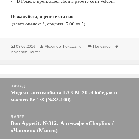
В Гомеле произошел сбой в работе сети Velcom
Пожалуйста, оцените статью:
(всего оценок: 3, средняя: 5,00 из 5)
Опубликовано
Автор
Рубрики
Метки
08.05.2016
Alexander Pokatashkin
Полезное
Instagram
,
Twitter
Навигация
НАЗАД
по
Модель автомобиля ГАЗ-М-20 «Победа» в
Предыдущая
записям
масштабе 1:8 (№82-100)
запись:
ДАЛЕЕ
Bon Appetit: №312: Арт-кафе «Chaplin» /
Следующая
«Чаплин» (Минск)
запись: