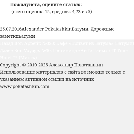
Пожалуйста, оцените статью:
(всего оценок: 15, средняя: 4,73 из 5)
Опубликовано
Автор
Рубрики
25.07.2016
Alexander Pokatashkin
Батуми
,
Дорожные
Метки
заметки
Батуми
Навигация
Предыдущая
Назад
Bon Appetit: №320: Кафе «Привет из Батума» (Батуми)
по
Следующая
запись:
Далее
Bon Voyage: №30: Гостиница «АйТи Тайм» / IT Time
записям
запись:
Hotel ** (Минск)
Copyright © 2010-2026 Александр Покаташкин
Использование материалов с сайта возможно только с
указанием активной ссылки на источник
www.pokatashkin.com