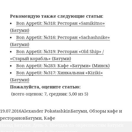
Рекомендую также следующие статьи:
Bon Appetit: №318: Ресторан «Samikitno»
(Батуми)
Bon Appetit: №316: Ресторан «Sachashnike»
(Батуми)
Bon Appetit: №319: Ресторан «Old Ship» /
«Старый корабль» (Батуми)
Bon Appetit: №283: Кафе «Батуми» (Минск)
Bon Appetit: №317: Хинкальная «Kiziki»
(Батуми)
Пожалуйста, оцените статью:
(всего оценок: 7, средняя: 5,00 из 5)
Опубликовано
Автор
Рубрики
19.07.2016
Alexander Pokatashkin
Батуми
,
Обзоры кафе и
Метки
ресторанов
Батуми
,
Кафе
Навигация
Предыдущая
Назад
Батуми. День 5. Поездка по окрестностям Батуми
по
Следующая
запись: