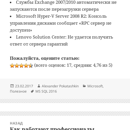
Службы Exchange 2007/2010 автоматически не
запускаются после перезагрузки сервера
Microsoft Hyper-V Server 2008 R2: Консоль
управления дисками сообщает «RPC сервер не
доступен»
Lenovo Solution Center: Не удается получить
ответ от сервера гарантий
Пожалуйста, оцените статью:
(всего оценок: 17, средняя: 4,76 из 5)
Опубликовано
Автор
Рубрики
23.02.2017
Alexander Pokatashkin
Microsoft
,
Метки
Полезное
MS SQL 2016
Навигация
НАЗАД
по
Как работают профессионалы
Предыдущая