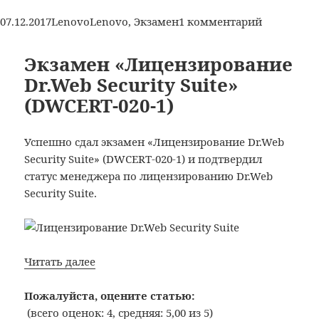
Center
Опубликовано
Рубрики
Метки
к
07.12.2017
Lenovo
Lenovo
,
Экзамен
1 комментарий
Sales
записи
Professional
Получил
Экзамен «Лицензирование
статус
Dr.Web Security Suite»
Lenovo
(DWCERT-020-1)
Certified
Data
Center
Успешно сдал экзамен «Лицензирование Dr.Web
Sales
Security Suite» (DWCERT-020-1) и подтвердил
Profession
статус менеджера по лицензированию Dr.Web
Security Suite.
Экзамен
Читать далее
«Лицензирование
Dr.Web
Пожалуйста, оцените статью:
Security
(всего оценок: 4, средняя: 5,00 из 5)