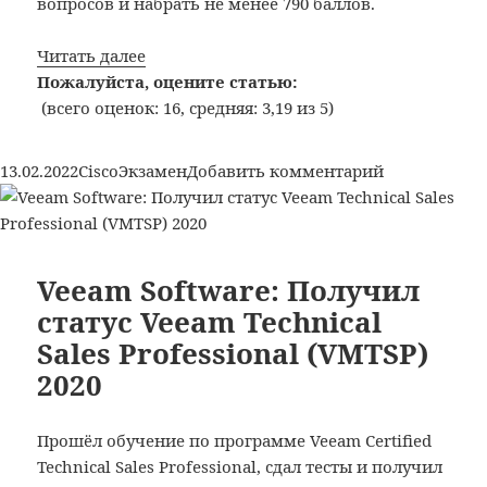
вопросов и набрать не менее 790 баллов.
Cisco:
Читать далее
сдал
Пожалуйста, оцените статью:
экзамен
(всего оценок: 16, средняя: 3,19 из 5)
Cisco
Small
Опубликовано
Рубрики
Метки
к
13.02.2022
Cisco
Экзамен
Добавить комментарий
Business
записи
Technical
Cisco:
Overview
сдал
(SBTO)
экзамен
Veeam Software: Получил
(700-
Cisco
статус Veeam Technical
755)
Small
Sales Professional (VMTSP)
Business
2020
Technical
Overview
(SBTO)
Прошёл обучение по программе Veeam Certified
(700-
Technical Sales Professional, сдал тесты и получил
755)