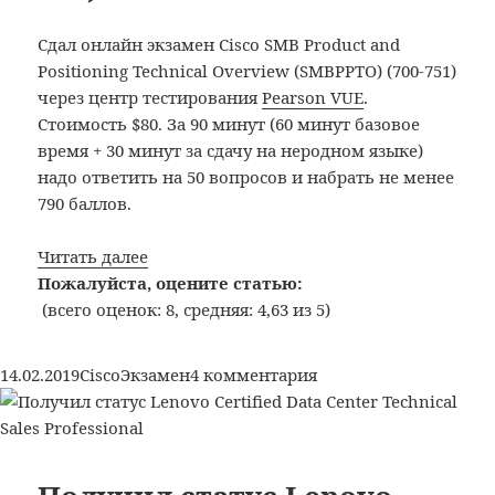
202
Сдал онлайн экзамен Cisco SMB Product and
Positioning Technical Overview (SMBPPTO) (700-751)
через центр тестирования
Pearson VUE
.
Стоимость $80. За 90 минут (60 минут базовое
время + 30 минут за сдачу на неродном языке)
надо ответить на 50 вопросов и набрать не менее
790 баллов.
Cisco:
Читать далее
сдал
Пожалуйста, оцените статью:
экзамен
(всего оценок: 8, средняя: 4,63 из 5)
Cisco
SMB
Опубликовано
Рубрики
Метки
к
14.02.2019
Cisco
Экзамен
4 комментария
Product
записи
and
Cisco:
Positioning
сдал
Technical
экзамен
Overview