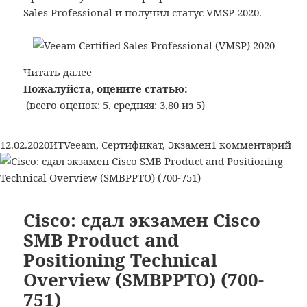
(VMTSP)
Sales Professional и получил статус VMSP 2020.
2020
Veeam
Читать далее
Software:
Пожалуйста, оцените статью:
Получил
(всего оценок: 5, средняя: 3,80 из 5)
статус
Veeam
Опубликовано
Рубрики
Метки
к
12.02.2020
ИТ
Veeam
,
Сертификат
,
Экзамен
1 комментарий
Sales
за
Professional
Ve
(VMSP)
Sof
2020
По
Cisco: сдал экзамен Cisco
ста
SMB Product and
Ve
Positioning Technical
Sal
Overview (SMBPPTO) (700-
Pro
(V
751)