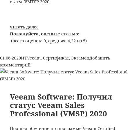
статус VMTSP 2020.
читать далее
Пожалуйста, оцените статью:
(всего оценок: 9, средняя: 4,22 из 5)
Опубликовано
Рубрики
Метки
01.06.2020
ИТ
Veeam
,
Сертификат
,
Экзамен
Добавить
к
комментарий
записи
Veeam
Software:
Получил
Veeam Software: Получил
статус
статус Veeam Sales
Veeam
Professional (VMSP) 2020
Technical
Sales
Professional
Прошёл обучение по программе Veeam Certified