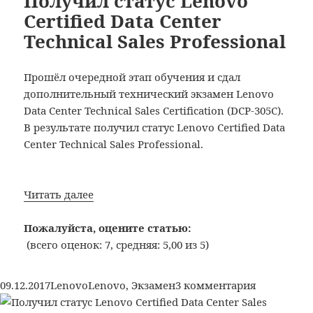
Получил статус Lenovo
Cisco
Certified Data Center
(SMBPPTO)
SMB
(700-
Technical Sales Professional
Product
751)
and
Positioning
Прошёл очередной этап обучения и сдал
Technical
дополнительный технический экзамен Lenovo
Overview
Data Center Technical Sales Certification (DCP-305C).
(SMBPPTO)
В результате получил статус Lenovo Certified Data
(700-
Center Technical Sales Professional.
751)
Получил
Читать далее
статус
Lenovo
Пожалуйста, оцените статью:
Certified
(всего оценок: 7, средняя: 5,00 из 5)
Data
Center
Опубликовано
Рубрики
Метки
к
09.12.2017
Lenovo
Lenovo
,
Экзамен
3 комментария
Technical
записи
Sales