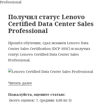
Получил
Professional
статус
Lenovo
Получил статус Lenovo
Certified
Certified Data Center Sales
Data
Professional
Center
Technical
Sales
Прошёл обучение, сдал экзамен Lenovo Data
Professiona
Center Sales Certification (DCP-105C) и получил
статус Lenovo Certified Data Center Sales
Professional.
Получил
Читать далее
статус
Lenovo
Пожалуйста, оцените статью:
Certified
(всего оценок: 7, средняя: 4,86 из 5)
Data