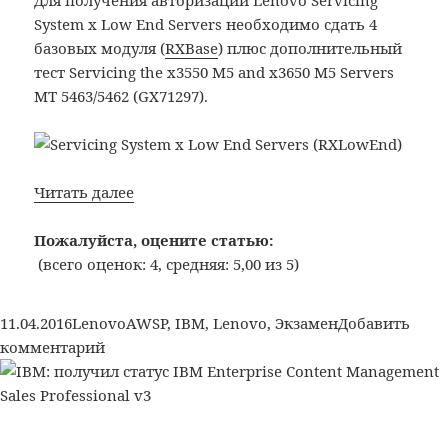
Для получения авторизации Lenovo Servicing
System x Low End Servers необходимо сдать 4
базовых модуля (
RXBase
) плюс дополнительный
тест Servicing the x3550 M5 and x3650 M5 Servers
MT 5463/5462 (GX71297).
Lenovo:
Читать далее
Получил
авторизацию
Пожалуйста, оцените статью:
Servicing
(всего оценок: 4, средняя: 5,00 из 5)
System
x
Опубликовано
Рубрики
Метки
11.04.2016
Lenovo
AWSP
,
IBM
,
Lenovo
,
Экзамен
Добавить
Low
к
комментарий
End
записи
Servers
Lenovo:
Получил
авторизацию