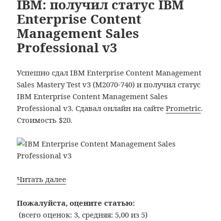
IBM: получил статус IBM
Servicing
Enterprise Content
System
Management Sales
x
Professional v3
Low
End
Servers
Успешно сдал IBM Enterprise Content Management
Sales Mastery Test v3 (M2070-740) и получил статус
IBM Enterprise Content Management Sales
Professional v3. Сдавал онлайн на сайте
Prometric
.
Стоимость $20.
IBM:
Читать далее
получил
статус
Пожалуйста, оцените статью:
IBM
(всего оценок: 3, средняя: 5,00 из 5)