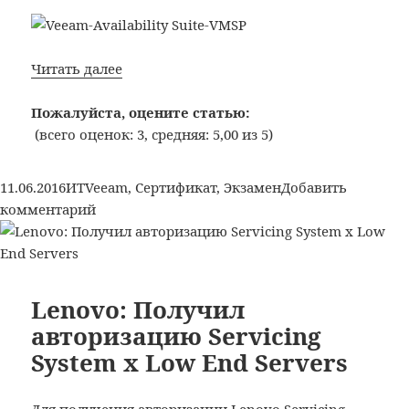
Veeam
Читать далее
Software:
Получил
Пожалуйста, оцените статью:
сертификаты
(всего оценок: 3, средняя: 5,00 из 5)
VMSP
и
Опубликовано
Рубрики
Метки
11.06.2016
ИТ
Veeam
,
Сертификат
,
Экзамен
Добавить
VMTSP
к
комментарий
записи
Veeam
Software:
Получил
Lenovo: Получил
сертификаты
авторизацию Servicing
VMSP
System x Low End Servers
и
VMTSP