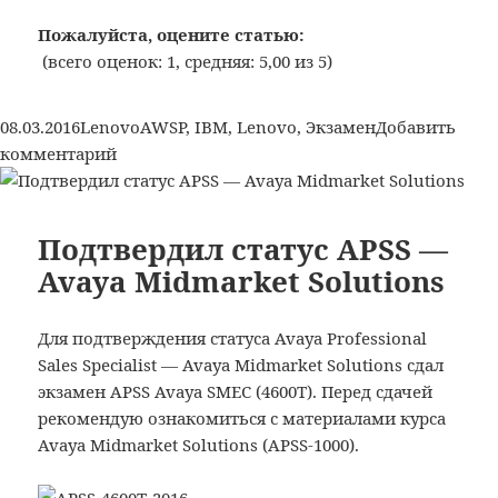
Получил
авторизацию
Пожалуйста, оцените статью:
Servicing
(всего оценок: 1, средняя: 5,00 из 5)
System
x
Опубликовано
Рубрики
Метки
08.03.2016
Lenovo
AWSP
,
IBM
,
Lenovo
,
Экзамен
Добавить
Servers
к
комментарий
and
записи
Options
Lenovo:
Получил
Подтвердил статус APSS —
авторизацию
Avaya Midmarket Solutions
Servicing
System
Для подтверждения статуса Avaya Professional
x
Sales Specialist — Avaya Midmarket Solutions сдал
Servers
экзамен APSS Avaya SMEC (4600T). Перед сдачей
and
рекомендую ознакомиться с материалами курса
Options
Avaya Midmarket Solutions (APSS-1000).