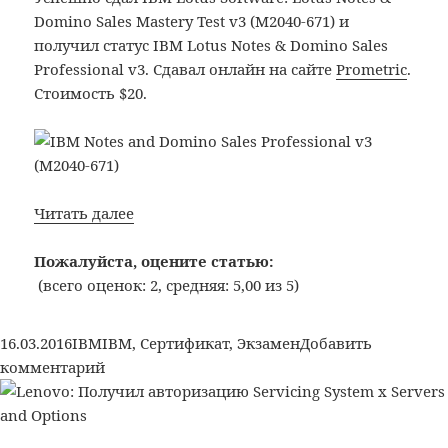
Domino Sales Mastery Test v3 (M2040-671) и
получил статус IBM Lotus Notes & Domino Sales
Professional v3. Сдавал онлайн на сайте
Prometric
.
Стоимость $20.
IBM:
Читать далее
получил
статус
Пожалуйста, оцените статью:
IBM
(всего оценок: 2, средняя: 5,00 из 5)
Lotus
Notes
Опубликовано
Рубрики
Метки
16.03.2016
IBM
IBM
,
Сертификат
,
Экзамен
Добавить
&
к
комментарий
Domino
записи
Sales
IBM:
Professional
получил