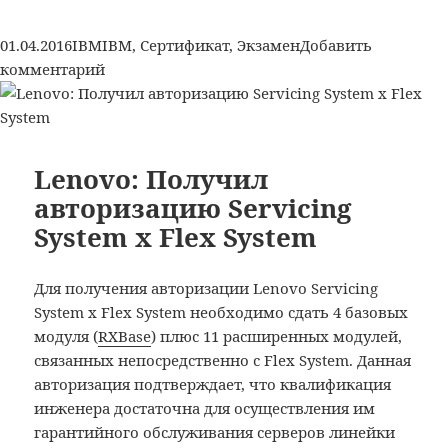
Enterprise
Content
Опубликовано
Рубрики
Метки
01.04.2016
IBM
IBM
,
Сертификат
,
Экзамен
Добавить
Management
к
комментарий
Sales
записи
Professional
IBM:
v3
получил
статус
Lenovo: Получил
IBM
авторизацию Servicing
Enterprise
System x Flex System
Content
Management
Sales
Для получения авторизации Lenovo Servicing
Professional
System x Flex System необходимо сдать 4 базовых
v3
модуля (
RXBase
) плюс 11 расширенных модулей,
связанных непосредственно с Flex System. Данная
авторизация подтверждает, что квалификация
инженера достаточна для осуществления им
гарантийного обслуживания серверов линейки