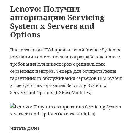
v3
статус
Lenovo: Получил
IBM
авторизацию Servicing
Lotus
System x Servers and
Notes
Options
&
Domino
Sales
После того как IBM продала свой бизнес System x
Professional
компании Lenovo, последняя разработала новые
v3
требования для инженеров официальных
сервисных центров. Теперь для осуществления
гарантийного обслуживания серверов IBM System
x требуется авторизация Servicing System x
Servers and Options (RXBaseModules).
Lenovo:
Читать далее