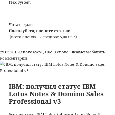
Flex System.
Lenovo:
Читать далее
Получил
Пожалуйста, оцените статью:
авторизацию
(всего оценок: 3, средняя: 5,00 из 5)
Servicing
System
Опубликовано
Рубрики
Метки
29.03.2016
Lenovo
AWSP
,
IBM
,
Lenovo
,
Экзамен
Добавить
x
к
комментарий
Flex
записи
System
Lenovo:
Получил
авторизацию
IBM: получил статус IBM
Servicing
Lotus Notes & Domino Sales
System
Professional v3
x
Flex
System
Успешно сдал IBM Lotus Software: Lotus Notes &